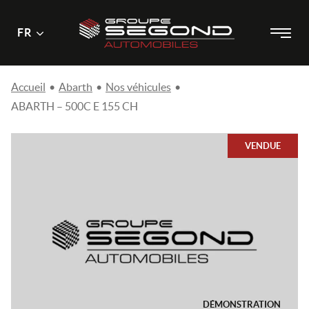
Menu
Menu
FR
Passer
principal
au
contenu
Accueil
•
Abarth
•
Nos véhicules
•
ABARTH – 500C E 155 CH
VENDUE
DÉMONSTRATION