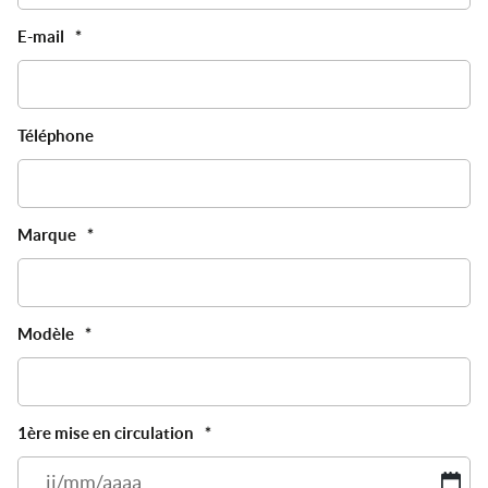
E-mail
*
Téléphone
Marque
*
Modèle
*
1ère mise en circulation
*
JJ