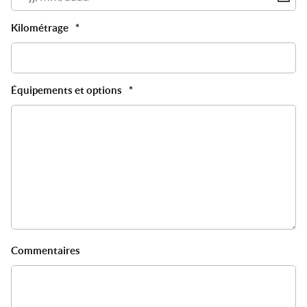
sl
M
Kilométrage
*
sl
A
Équipements et options
*
Commentaires