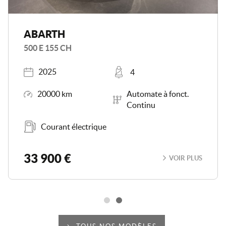
ABARTH
500 E 155 CH
Année
Places
2025
4
Kilométrage
Boîte de vitesse
20000 km
Automate à fonct.
Continu
Carburant
Courant électrique
33 900 €
VOIR PLUS
Scroll