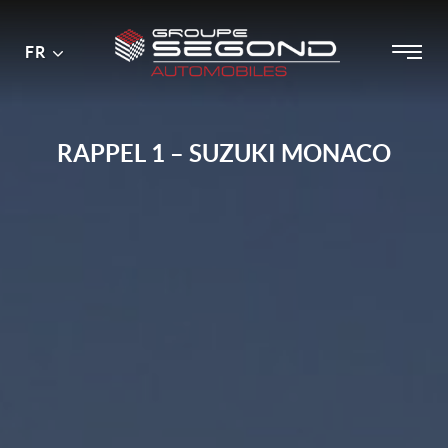
Menu
Menu
FR
Passer
principal
au
contenu
RAPPEL 1 – SUZUKI MONACO