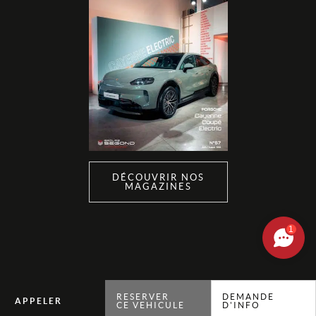
DÉCOUVRIR NOS
MAGAZINES
1
RESERVER
DEMANDE
CE VEHICULE
D'INFO