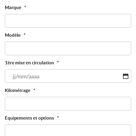
Marque
*
Modèle
*
1ère mise en circulation
*
JJ
sl
M
Kilométrage
*
sl
A
Équipements et options
*