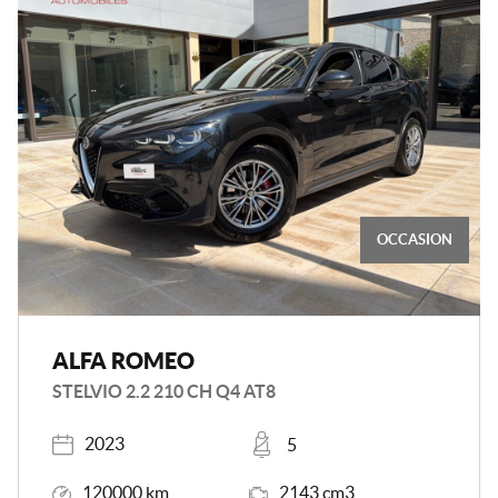
OCCASION
ALFA ROMEO
STELVIO 2.2 210 CH Q4 AT8
Année
Places
2023
5
Kilométrage
Moteur
120000 km
2143 cm3