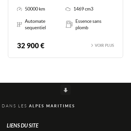
Kilométrage
Moteur
50000 km
1469 cm3
Boîte de vitesse
Carburant
Automate
Essence sans
sequentiel
plomb
32 900 €
VOIR PLUS
Scroll
 DANS LES
ALPES MARITIMES
LIENS DU SITE