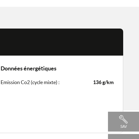
Données énergétiques
Emission Co2 (cycle mixte) :
136 g/km
SAV