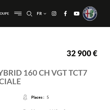
Menu
FR
Recherche
ROUPE
Instagram
Facebook
Youtube
32 900 €
HYBRID 160 CH VGT TCT7
CIALE
Places :
5