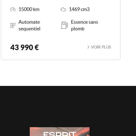
Kilométrage
Moteur
15000 km
1469 cm3
Boîte de vitesse
Carburant
Automate
Essence sans
sequentiel
plomb
43 990 €
VOIR PLUS