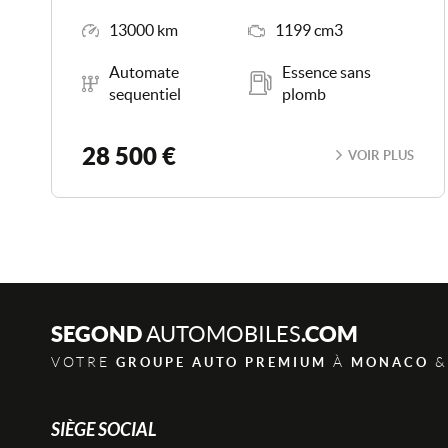
Kilométrage
Moteur
13000 km
1199 cm3
Boîte de vitesse
Carburant
Automate
Essence sans
sequentiel
plomb
28 500 €
VOIR PLUS
SEGOND
.COM
AUTOMOBILES
VOTRE
À
&
GROUPE AUTO PREMIUM
MONACO
SIÈGE SOCIAL