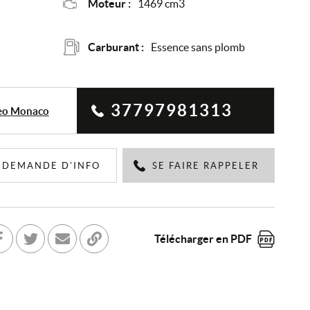
Moteur :
1469 cm3
Carburant :
Essence sans plomb
37797981313
eo Monaco
DEMANDE D'INFO
SE FAIRE RAPPELER
Télécharger en PDF
tager sur Facebook
Partager sur Twitter
Envoyer à un ami
Copier dans le bloc-note