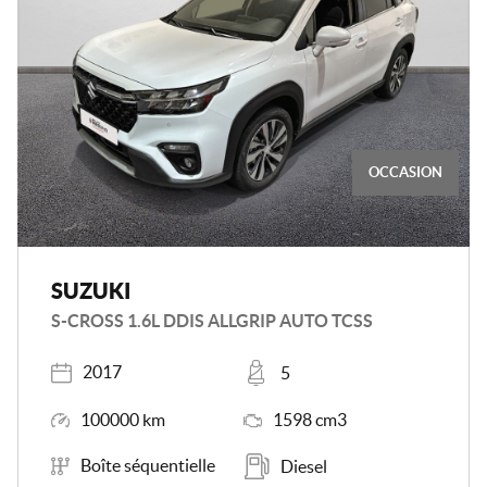
OCCASION
SUZUKI
S-CROSS 1.6L DDIS ALLGRIP AUTO TCSS
Année
Places
2017
5
Kilométrage
Moteur
100000 km
1598 cm3
Boîte de vitesse
Carburant
Boîte séquentielle
Diesel