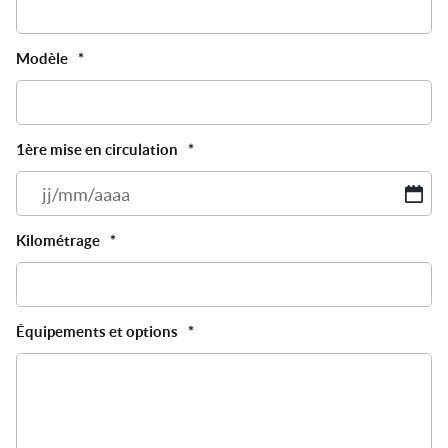
Modèle
*
1ère mise en circulation
*
JJ
sl
M
Kilométrage
*
sl
A
Équipements et options
*