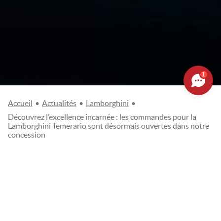
1
Accueil
•
Actualités
•
Lamborghini
•
Découvrez l’excellence incarnée : les commandes pour la
Lamborghini Temerario sont désormais ouvertes dans notre
concession
DÉCOUVREZ L’EXCELLENCE
INCARNÉE : LES COMMANDES
POUR LA LAMBORGHINI