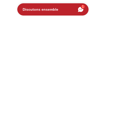
1
Discutons ensemble
OCCASION
AMBORGHINI
ENTADOR SVJ 6.5 V12 770
75 000 €