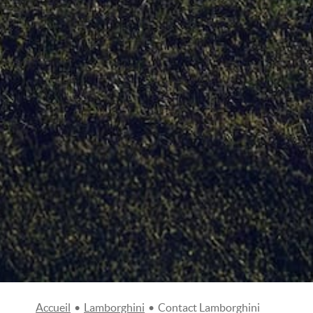
Accueil
•
Lamborghini
•
Contact Lamborghini