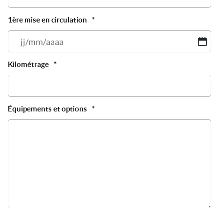
1ère mise en circulation
*
JJ
sl
M
Kilométrage
*
sl
A
Équipements et options
*