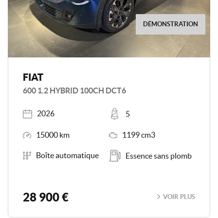
DÉMONSTRATION
FIAT
600 1.2 HYBRID 100CH DCT6
Année
Places
2026
5
Kilométrage
Moteur
15000 km
1199 cm3
Boîte de vitesse
Carburant
Boîte automatique
Essence sans plomb
28 900 €
VOIR PLUS