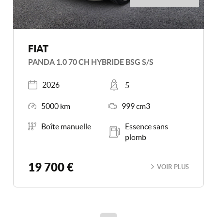
FIAT
PANDA 1.0 70 CH HYBRIDE BSG S/S
Année
Places
2026
5
Kilométrage
Moteur
5000 km
999 cm3
Boîte de vitesse
Carburant
Boîte manuelle
Essence sans
plomb
19 700 €
VOIR PLUS