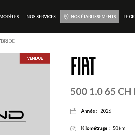
Menu principal
 MODÈLES
NOS SERVICES
NOS ÉTABLISSEMENTS
LE G
Passer
au
contenu
HYBRIDE
VENDUE
500
1.0 65 CH
Année :
2026
Kilométrage :
50 km