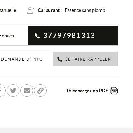
manuelle
Carburant :
Essence sans plomb
37797981313
 Monaco
DEMANDE D'INFO
SE FAIRE RAPPELER
Télécharger en PDF
tager sur Facebook
Partager sur Twitter
Envoyer à un ami
Copier dans le bloc-note