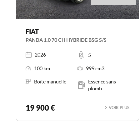
FIAT
PANDA 1.0 70 CH HYBRIDE BSG S/S
Année
Places
2026
5
Kilométrage
Moteur
100 km
999 cm3
Boîte de vitesse
Carburant
Boîte manuelle
Essence sans
plomb
19 900 €
VOIR PLUS