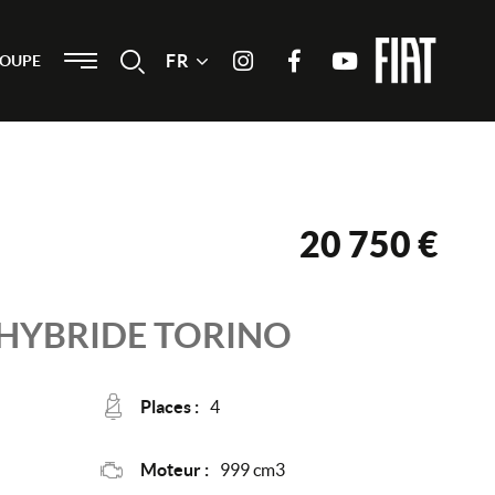
Menu
FR
Recherche
ROUPE
Instagram
Facebook
Youtube
20 750 €
 HYBRIDE
TORINO
Places :
4
Moteur :
999 cm3