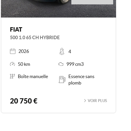
FIAT
500 1.0 65 CH HYBRIDE
Année
Places
2026
4
Kilométrage
Moteur
50 km
999 cm3
Boîte de vitesse
Carburant
Boîte manuelle
Essence sans
plomb
20 750 €
VOIR PLUS