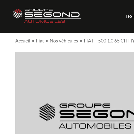
LES
Accueil
•
Fiat
•
Nos véhicules
•
FIAT – 500 1.0 65 CH 