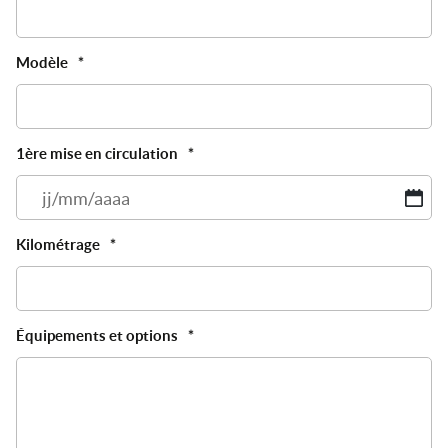
Modèle
*
1ère mise en circulation
*
JJ
sl
M
Kilométrage
*
sl
A
Équipements et options
*