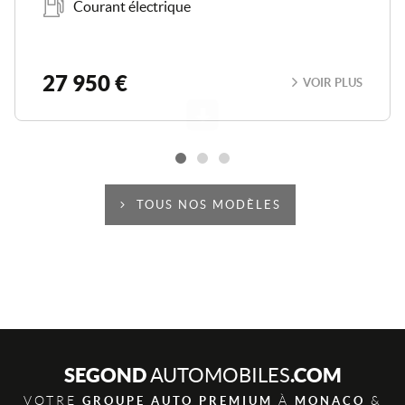
Courant électrique
27 950 €
VOIR PLUS
Scroll
TOUS NOS MODÈLES
SEGOND
.COM
AUTOMOBILES
VOTRE
À
&
GROUPE AUTO PREMIUM
MONACO