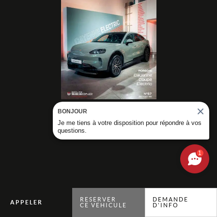
BONJOUR
DÉCOUVRIR NOS
Je me tiens à votre disposition pour répondre à vos
MAGAZINES
questions.
1
RESERVER
DEMANDE
CE VEHICULE
D'INFO