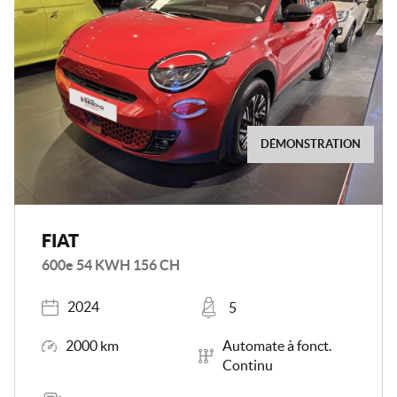
DÉMONSTRATION
FIAT
600e 54 KWH 156 CH
Année
Places
2024
5
Kilométrage
Boîte de vitesse
2000 km
Automate à fonct.
Continu
Carburant