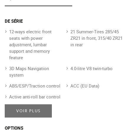
DE SÉRIE
12-ways electric front
21 Summer-Tires 285/45
seats with power
ZR21 in front, 315/40 ZR21
adjustment, lumbar
in rear
support and memory
feature
3D Maps Navigation
4.0-litre V8 twin-turbo
system
ABS/ESP/Traction control
ACC (EU Data)
Active anti-roll bar control
VOIR PLUS
OPTIONS