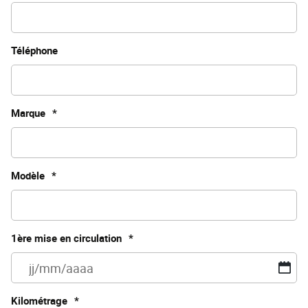
Téléphone
Marque
*
Modèle
*
1ère mise en circulation
*
JJ
sl
M
Kilométrage
*
sl