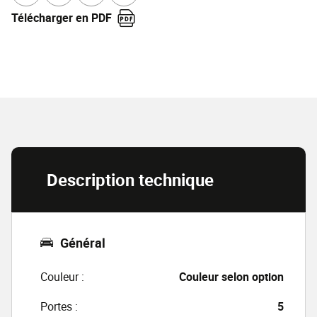
Partager sur Facebook
Partager sur Twitter
Envoyer à un ami
Copier dans le bloc-note
Télécharger en PDF
Description technique
Général
Couleur :
Couleur selon option
Portes :
5