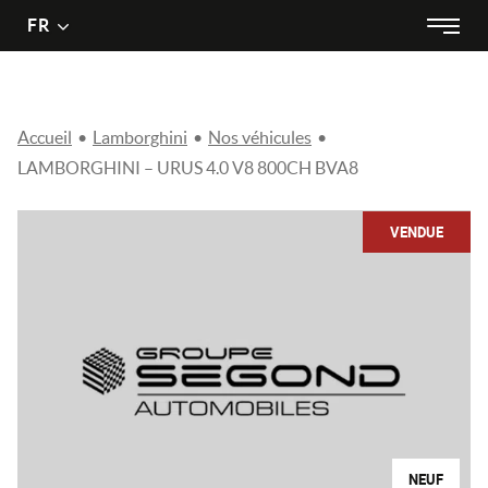
Menu
Menu
FR
Passer
principal
au
contenu
Accueil
•
Lamborghini
•
Nos véhicules
•
LAMBORGHINI – URUS 4.0 V8 800CH BVA8
VENDUE
NEUF