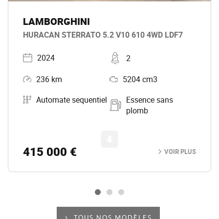
LAMBORGHINI
HURACAN STERRATO 5.2 V10 610 4WD LDF7
Année
Places
2024
2
Kilométrage
Moteur
236 km
5204 cm3
Boîte de vitesse
Carburant
Automate sequentiel
Essence sans
plomb
Scroll
415 000 €
VOIR PLUS
TOUS NOS MODÈLES