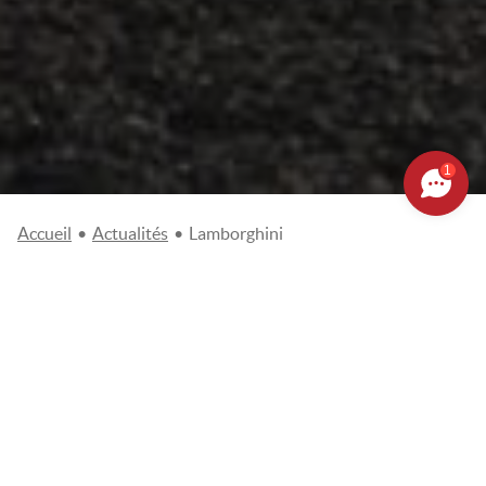
1
(Page 6)
Accueil
•
Actualités
•
Lamborghini
Categories
- LAMBORGHINI