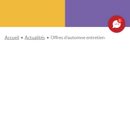
1
Accueil
•
Actualités
•
Offres d’automne entretien
OFFRES D’AUTOMNE
ENTRETIEN
Publié le
19/09/2023
Actualités
POUR DEMARRER L’AUTOMNE BIEN
PREPARE!