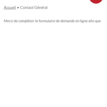
Accueil
•
Contact Général
Merci de compléter le formulaire de demande en ligne afin que
nos équipes prennent contact avec vous au plus vite. Les
champs marqués d'un astérisque (*) sont obligatoires.
Choisissez votre établissement
*
LUXE OCCASIONS
Nom
*
Prénom
*