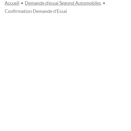
Accueil
•
Demande d’essai Segond Automobiles
•
Confirmation Demande d’Essai
Bonjour,
Merci de nous avoir contacté, nous avons bien pris compte de
votre demande d'essai.
Notez qu'elle ne sera confirmée que
par l'envoi d'un email ou par téléphone.
Nous mettons tout en œuvre pour reprendre contact avec vous
dans les plus brefs délais.
Cordialement, l'équipe
SEGOND AUTOMOBILES