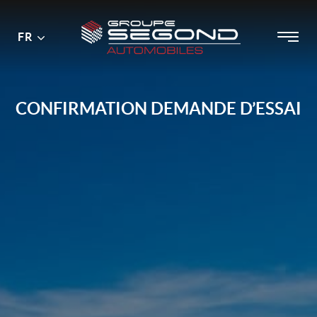
Menu
Menu
FR
Passer
principal
au
contenu
CONFIRMATION DEMANDE D’ESSAI