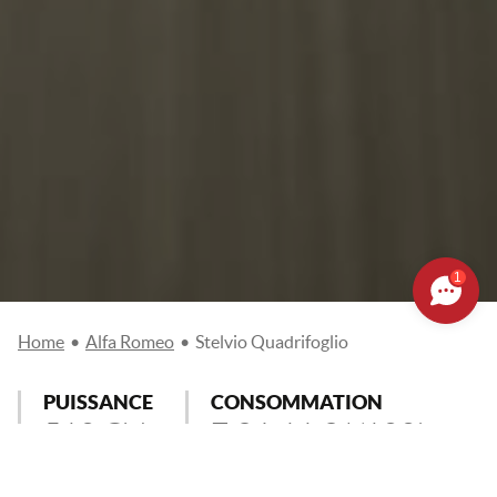
1
Home
•
Alfa Romeo
•
Stelvio Quadrifoglio
PUISSANCE
CONSOMMATION
510 CV
7,3 à 11,3 l/100km
VITESSE MAX.