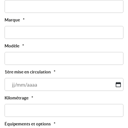
Marque
*
Modèle
*
1ère mise en circulation
*
JJ
sl
M
Kilométrage
*
sl
A
Équipements et options
*