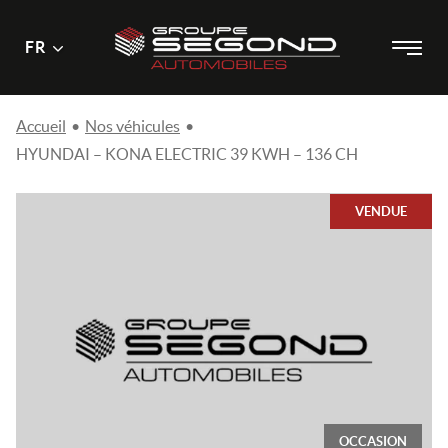
Menu
Menu
FR
Passer
principal
au
contenu
Accueil
•
Nos véhicules
•
HYUNDAI – KONA ELECTRIC 39 KWH – 136 CH
VENDUE
OCCASION