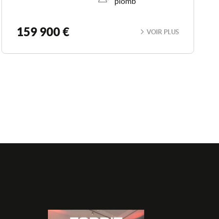
plomb
159 900 €
VOIR PLUS