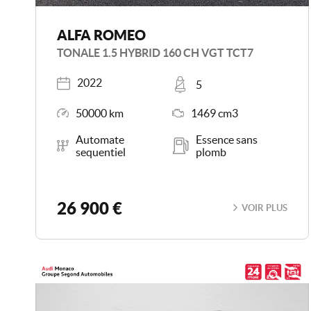
ALFA ROMEO
TONALE 1.5 HYBRID 160 CH VGT TCT7
Année
Places
2022
5
Kilométrage
Moteur
50000 km
1469 cm3
Boîte de vitesse
Carburant
Automate
Essence sans
sequentiel
plomb
26 900 €
VOIR PLUS