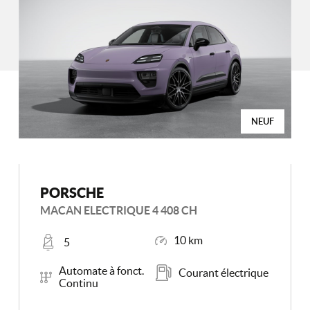
NEUF
PORSCHE
MACAN ELECTRIQUE 4 408 CH
Places
Kilométrage
10 km
5
Boîte de vitesse
Carburant
Automate à fonct.
Courant électrique
Continu