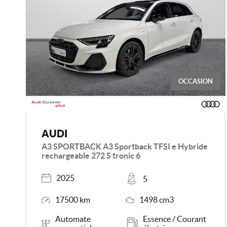
OCCASION
AUDI
A3 SPORTBACK A3 Sportback TFSI e Hybride
rechargeable 272 S tronic 6
Année
Places
2025
5
Kilométrage
Moteur
17500 km
1498 cm3
Boîte de vitesse
Carburant
Automate
Essence / Courant