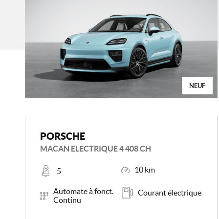
NEUF
PORSCHE
MACAN ELECTRIQUE 4 408 CH
Places
Kilométrage
10 km
5
Boîte de vitesse
Carburant
Automate à fonct.
Courant électrique
Continu