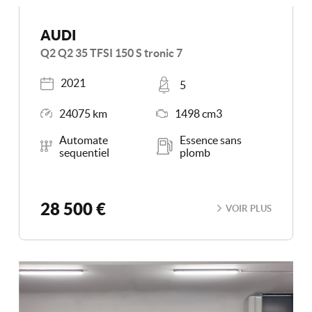
AUDI
Q2 Q2 35 TFSI 150 S tronic 7
Année
Places
2021
5
Kilométrage
Moteur
24075 km
1498 cm3
Boîte de vitesse
Carburant
Automate
Essence sans
sequentiel
plomb
28 500 €
VOIR PLUS