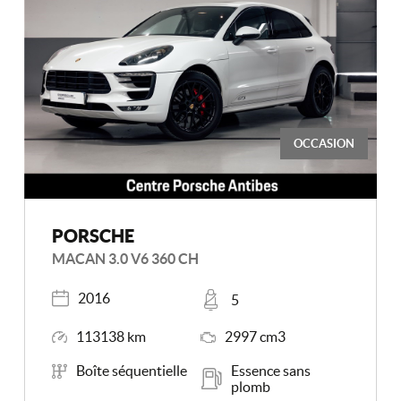
OCCASION
PORSCHE
MACAN 3.0 V6 360 CH
Année
Places
2016
5
Kilométrage
Moteur
113138 km
2997 cm3
Boîte de vitesse
Carburant
Boîte séquentielle
Essence sans
plomb