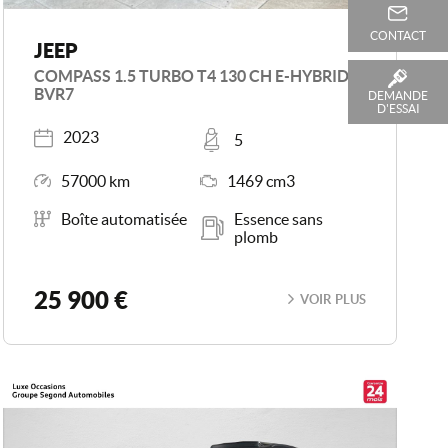
CONTACT
JEEP
COMPASS 1.5 TURBO T4 130 CH E-HYBRID
BVR7
DEMANDE
D'ESSAI
Année
Places
2023
5
Kilométrage
Moteur
57000 km
1469 cm3
Boîte de vitesse
Carburant
Boîte automatisée
Essence sans
plomb
25 900 €
VOIR PLUS