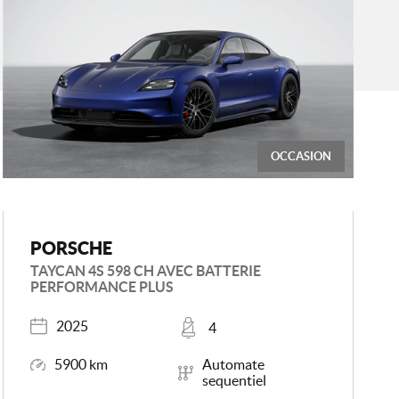
OCCASION
PORSCHE
TAYCAN 4S 598 CH AVEC BATTERIE
PERFORMANCE PLUS
Année
Places
2025
4
Kilométrage
Boîte de vitesse
5900 km
Automate
sequentiel