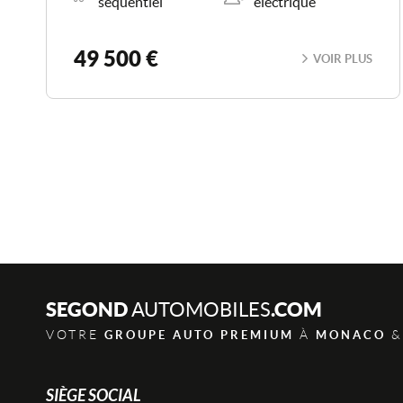
sequentiel
électrique
49 500 €
VOIR PLUS
SEGOND
.COM
AUTOMOBILES
VOTRE
À
&
GROUPE AUTO PREMIUM
MONACO
SIÈGE SOCIAL