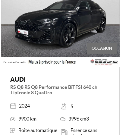
OCCASION
AUDI
RS Q8 RS Q8 Performance BiTFSI 640 ch
Tiptronic 8 Quattro
Année
Places
2024
5
Kilométrage
Moteur
9900 km
3996 cm3
Boîte de vitesse
Carburant
Boîte automatique
Essence sans