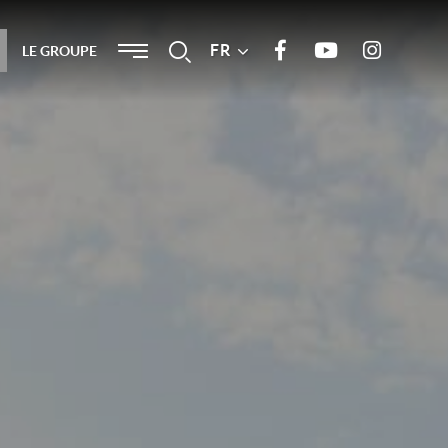
Menu
FR
Recherche
LE GROUPE
Rejoignez nous sur Facebook
Notre chaine Youtube
Suivez nous
sur Instagram