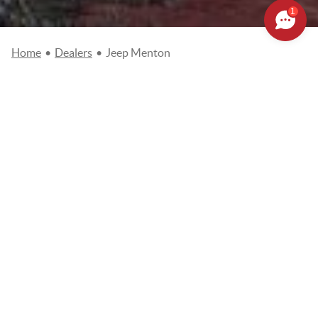
1
Home
•
Dealers
•
Jeep Menton
Jeep Menton
68, promenade du Maréchal Leclerc de Hauteclocque
06500 MENTON
4.9/5
View reviews on Google