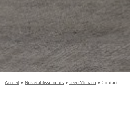
Accueil
•
Nos établissements
•
Jeep Monaco
•
Contact
CONTACTEZ-NOUS