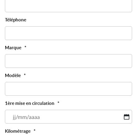
Téléphone
Marque
*
Modèle
*
1ère mise en circulation
*
JJ
sl
M
Kilométrage
*
sl