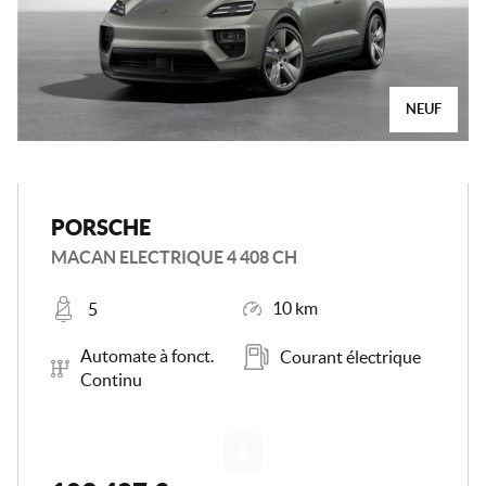
NEUF
PORSCHE
MACAN ELECTRIQUE 4 408 CH
Places
Kilométrage
10 km
5
Boîte de vitesse
Carburant
Automate à fonct.
Courant électrique
Continu
Scroll