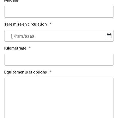
Modèle
*
1ère mise en circulation
*
JJ
sl
M
Kilométrage
*
sl
A
Équipements et options
*