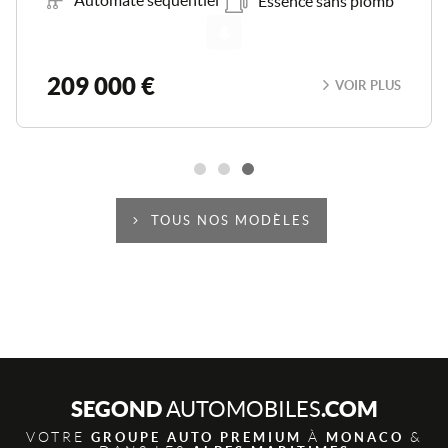
Scroll
omb
106 541 €
PLUS
VOIR P
TOUS NOS MODÈLES
SEGOND
.COM
AUTOMOBILES
VOTRE
À
&
GROUPE AUTO PREMIUM
MONACO