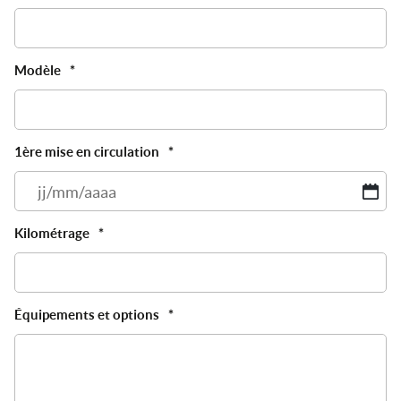
Modèle
*
1ère mise en circulation
*
JJ
sl
M
Kilométrage
*
sl
A
Équipements et options
*