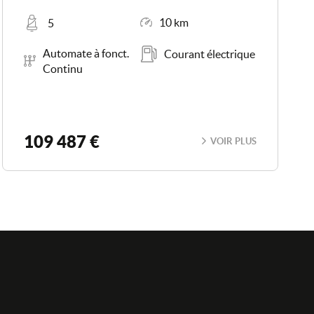
Places
Kilométrage
10 km
5
Boîte de vitesse
Carburant
Automate à fonct.
Courant électrique
Continu
109 487 €
VOIR PLUS