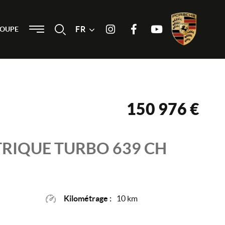
Menu
FR
Recherche
ROUPE
Instagram
Facebook
Youtube
150 976 €
TRIQUE
TURBO 639 CH
Kilométrage :
10 km