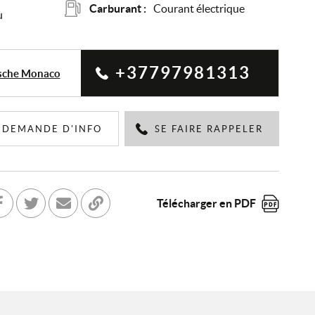
Carburant :
Courant électrique
u
+37797981313
sche Monaco
DEMANDE D'INFO
SE FAIRE RAPPELER
Télécharger en PDF
tager sur Facebook
Partager sur Twitter
Envoyer à un ami
Copier dans le bloc-note