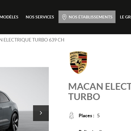
Menu principal
 MODÈLES
NOS SERVICES
NOS ÉTABLISSEMENTS
LE G
Passer
au
contenu
 ELECTRIQUE TURBO 639 CH
MACAN ELEC
TURBO
Places :
5