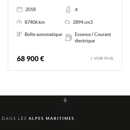
Année
Places
2018
4
Kilométrage
Moteur
87406 km
2894 cm3
Boîte de vitesse
Carburant
Boîte automatique
Essence / Courant
électrique
68 900 €
VOIR PLUS
Scroll
 DANS LES
ALPES MARITIMES