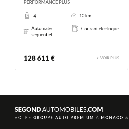
PERFORMANCE PLUS
Places
Kilométrage
10 km
4
Boîte de vitesse
Carburant
Automate
Courant électrique
sequentiel
128 611 €
VOIR PLUS
SEGOND
.COM
AUTOMOBILES
VOTRE
À
&
GROUPE AUTO PREMIUM
MONACO