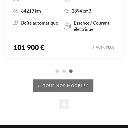
Kilométrage
Moteur
84219 km
2894 cm3
Boîte de vitesse
Carburant
Boîte automatique
Essence / Courant
électrique
101 900 €
VOIR PLUS
TOUS NOS MODÈLES
Scroll