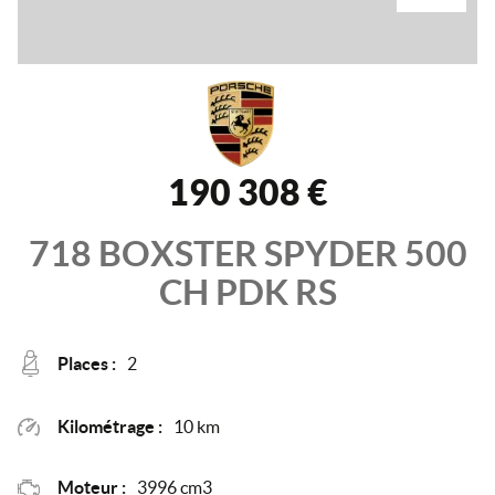
190 308 €
718 BOXSTER SPYDER
500
CH PDK
RS
Places :
2
Kilométrage :
10 km
Moteur :
3996 cm3