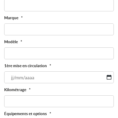
Marque
*
Modèle
*
1ère mise en circulation
*
JJ
sl
M
Kilométrage
*
sl
A
Équipements et options
*