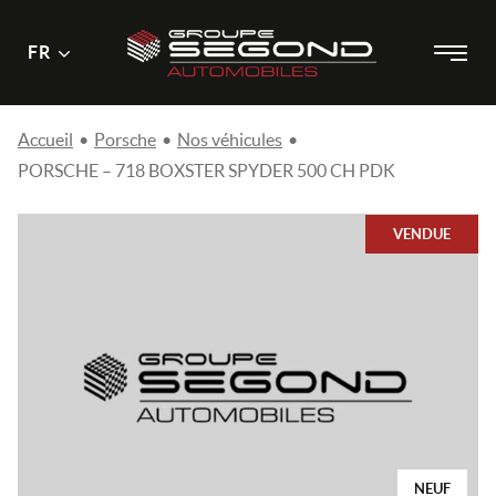
Menu
Menu
FR
Passer
principal
au
contenu
Accueil
•
Porsche
•
Nos véhicules
•
PORSCHE – 718 BOXSTER SPYDER 500 CH PDK
VENDUE
NEUF