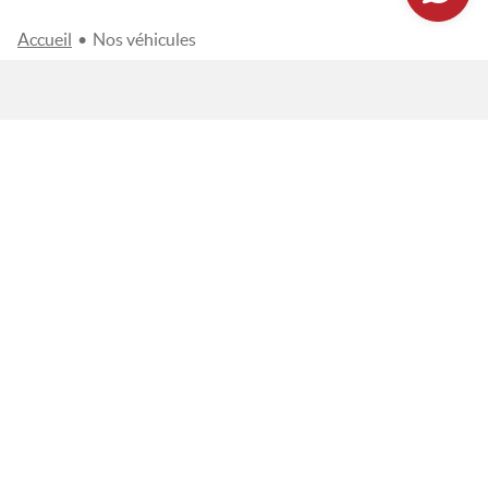
Accueil
•
Nos véhicules
FILTRES
3 véhicules correspondent à votre recherche
Classé par
CLASSER PAR...