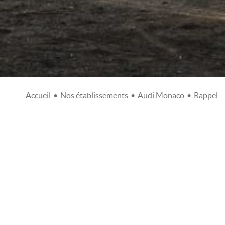
Accueil
•
Nos établissements
•
Audi Monaco
•
Rappel
NOUS VOUS RAPPELONS
Merci de bien vouloir nous communiquer votre numéro de
conseillers vous recontactera dans les meilleurs délais.
Civilité