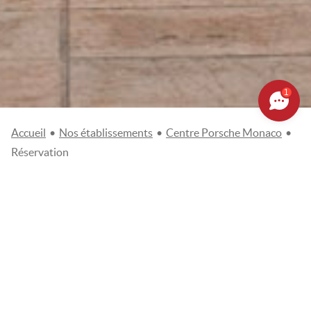
1
Accueil
•
Nos établissements
•
Centre Porsche Monaco
•
Réservation
EFFECTUEZ UNE DEMANDE DE
RÉSERVATION
Civilité
Mr
Mme