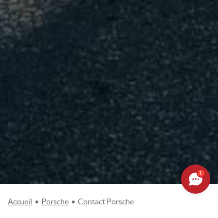
1
Accueil
•
Porsche
•
Contact Porsche