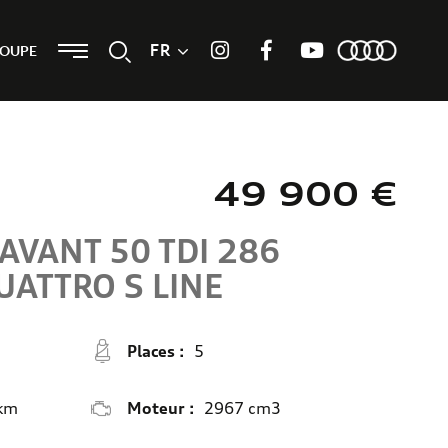
Menu
FR
Recherche
ROUPE
Instagram
Facebook
Youtube
49 900 €
AVANT 50 TDI 286
QUATTRO
S LINE
Places :
5
km
Moteur :
2967 cm3