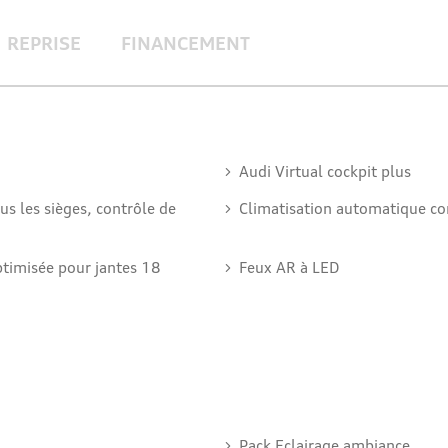
REPRISE
FINANCEMENT
Audi Virtual cockpit plus
us les sièges, contrôle de
Climatisation automatique co
imisée pour jantes 18
Feux AR à LED
Pack Eclairage ambiance