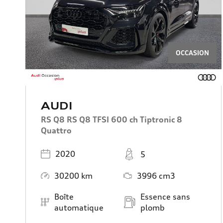
OCCASION
AUDI
RS Q8 RS Q8 TFSI 600 ch Tiptronic 8
Quattro
Année
Places
2020
5
Kilométrage
Moteur
30200 km
3996 cm3
Boîte de vitesse
Carburant
Boîte
Essence sans
automatique
plomb