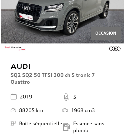
OCCASION
AUDI
SQ2 SQ2 50 TFSI 300 ch S tronic 7
Quattro
Année
Places
2019
5
Kilométrage
Moteur
88205 km
1968 cm3
Boîte de vitesse
Carburant
Boîte séquentielle
Essence sans
plomb