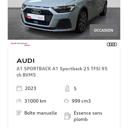
OCCASION
AUDI
A1 SPORTBACK A1 Sportback 25 TFSI 95
ch BVM5
Année
Places
2023
5
Kilométrage
Moteur
31000 km
999 cm3
Boîte de vitesse
Carburant
Boîte manuelle
Essence sans
plomb