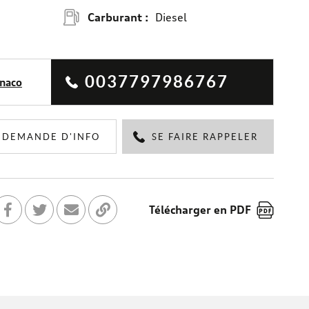
Carburant :
Diesel
0037797986767
naco
DEMANDE D'INFO
SE FAIRE RAPPELER
Télécharger en PDF
artager sur Facebook
Partager sur Twitter
Envoyer à un ami
Copier dans le bloc-note