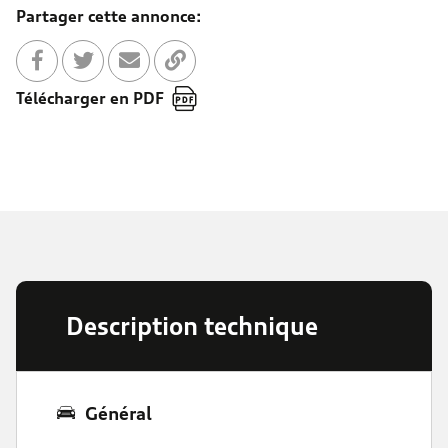
Partager cette annonce:
Partager sur Facebook
Partager sur Twitter
Envoyer à un ami
Copier dans le bloc-note
Télécharger en PDF
Description technique
Général