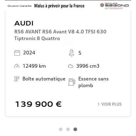
AUDI
RS6 AVANT RS6 Avant V8 4.0 TFSI 630
Tiptronic 8 Quattro
Scroll
Année
Places
2024
5
Kilométrage
Moteur
12499 km
3996 cm3
Boîte de vitesse
Carburant
Boîte automatique
Essence sans
plomb
139 900 €
VOIR PLUS