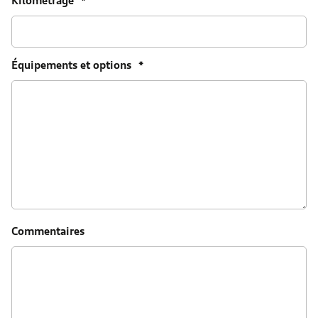
Kilométrage
*
sl
A
Équipements et options
*
Commentaires