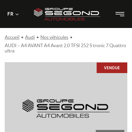
Menu
Menu
FR
Passer
principal
au
contenu
Accueil
•
Audi
•
Nos véhicules
•
AUDI – A4 AVANT A4 Avant 2.0 TFSI 252 S tronic 7 Quattro
ultra
VENDUE