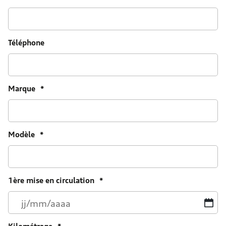
Téléphone
Marque
*
Modèle
*
1ère mise en circulation
*
JJ
sl
M