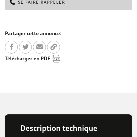
SE FAIRE RAPPELER
Partager cette annonce:
Partager sur Facebook
Partager sur Twitter
Envoyer à un ami
Copier dans le bloc-note
Télécharger en PDF
Description technique