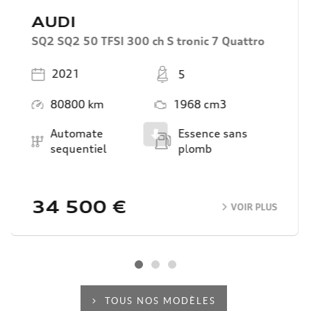
AUDI
SQ2 SQ2 50 TFSI 300 ch S tronic 7 Quattro
Année
Places
2021
5
Kilométrage
Moteur
80800 km
1968 cm3
Boîte de vitesse
Carburant
Automate
Essence sans
Scroll
sequentiel
plomb
34 500 €
VOIR PLUS
TOUS NOS MODÈLES