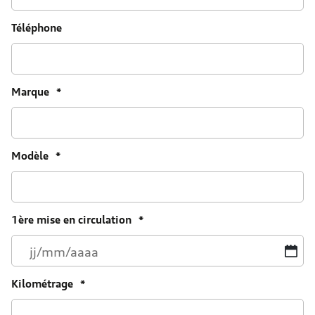
Téléphone
Marque
*
Modèle
*
1ère mise en circulation
*
JJ
sl
M
Kilométrage
*
sl
A