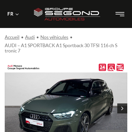
Menu
Menu
FR
Passer
principal
au
contenu
Accueil
•
Audi
•
Nos véhicules
•
AUDI – A1 SPORTBACK A1 Sportback 30 TFSI 116 ch S
tronic 7