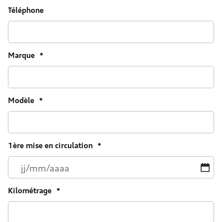
Téléphone
Marque
*
Modèle
*
1ère mise en circulation
*
JJ
sl
M
Kilométrage
*
sl
A