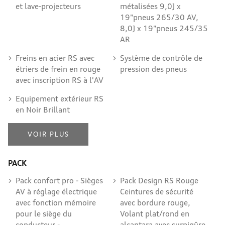
et lave-projecteurs
métalisées 9,0J x
19"pneus 265/30 AV,
8,0J x 19"pneus 245/35
AR
Freins en acier RS avec
Système de contrôle de
étriers de frein en rouge
pression des pneus
avec inscription RS à l'AV
Equipement extérieur RS
en Noir Brillant
VOIR PLUS
PACK
Pack confort pro - Sièges
Pack Design RS Rouge
AV à réglage électrique
Ceintures de sécurité
avec fonction mémoire
avec bordure rouge,
pour le siège du
Volant plat/rond en
conducteur -
alcantara avec surpiqûre