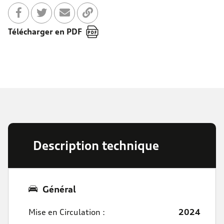
Partager sur Facebook
Partager sur Twitter
Envoyer à un ami
Copier dans le bloc-note
Télécharger en PDF
Description technique
Général
Mise en Circulation :
2024