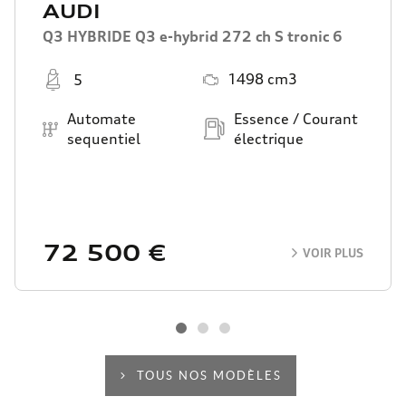
AUDI
Q3 HYBRIDE Q3 e-hybrid 272 ch S tronic 6
Places
Moteur
1498 cm3
5
Boîte de vitesse
Carburant
Automate
Essence / Courant
sequentiel
électrique
72 500 €
VOIR PLUS
TOUS NOS MODÈLES