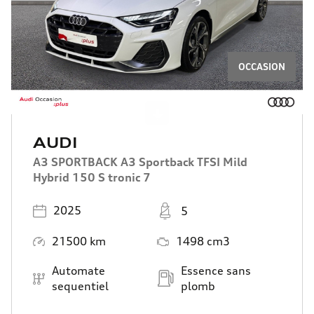
OCCASION
Scroll
AUDI
A3 SPORTBACK A3 Sportback TFSI Mild
Hybrid 150 S tronic 7
Année
Places
2025
5
Kilométrage
Moteur
21500 km
1498 cm3
Boîte de vitesse
Carburant
Automate
Essence sans
sequentiel
plomb