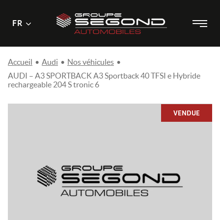
Menu
Menu
FR
Passer
principal
au
contenu
Accueil
•
Audi
•
Nos véhicules
•
AUDI – A3 SPORTBACK A3 Sportback 40 TFSI e Hybride
rechargeable 204 S tronic 6
VENDUE