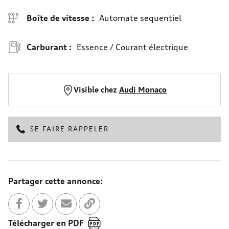
Boîte de vitesse :
Automate sequentiel
Carburant :
Essence / Courant électrique
Visible chez
Audi Monaco
SE FAIRE RAPPELER
Partager cette annonce:
Partager sur Facebook
Partager sur Twitter
Envoyer à un ami
Copier dans le bloc-note
Télécharger en PDF