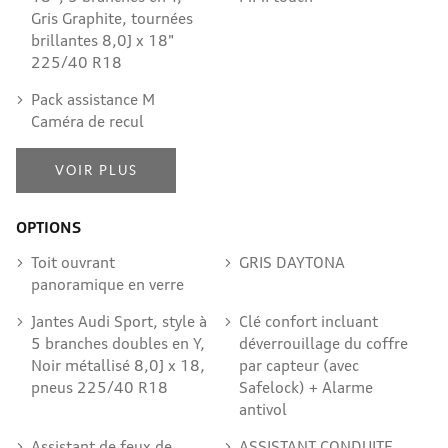
Gris Graphite, tournées
brillantes 8,0J x 18"
225/40 R18
Pack assistance M
Caméra de recul
VOIR PLUS
OPTIONS
Toit ouvrant
GRIS DAYTONA
panoramique en verre
Jantes Audi Sport, style à
Clé confort incluant
5 branches doubles en Y,
déverrouillage du coffre
Noir métallisé 8,0J x 18,
par capteur (avec
pneus 225/40 R18
Safelock) + Alarme
antivol
Assistant de feux de
ASSISTANT CONDUITE