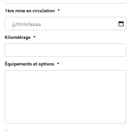
1ère mise en circulation
*
JJ
sl
M
Kilométrage
*
sl
A
Équipements et options
*