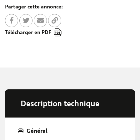
Partager cette annonce:
Partager sur Facebook
Partager sur Twitter
Envoyer à un ami
Copier dans le bloc-note
Télécharger en PDF
Description technique
Général