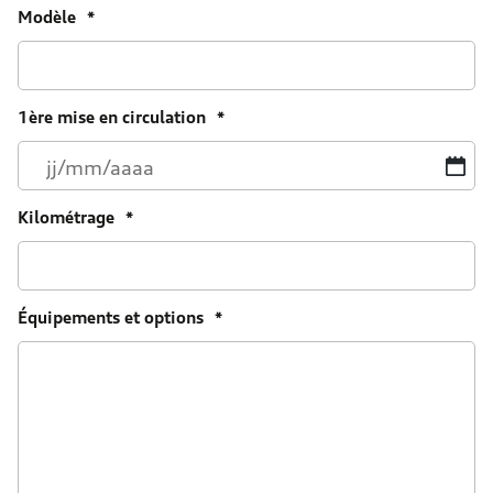
Modèle
*
1ère mise en circulation
*
JJ
sl
M
Kilométrage
*
sl
A
Équipements et options
*