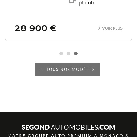
Automate
Essence / Courant
sequentiel
électrique
24 900 €
VOIR PLUS
TOUS NOS MODÈLES
SEGOND
.COM
AUTOMOBILES
VOTRE
À
&
GROUPE AUTO PREMIUM
MONACO