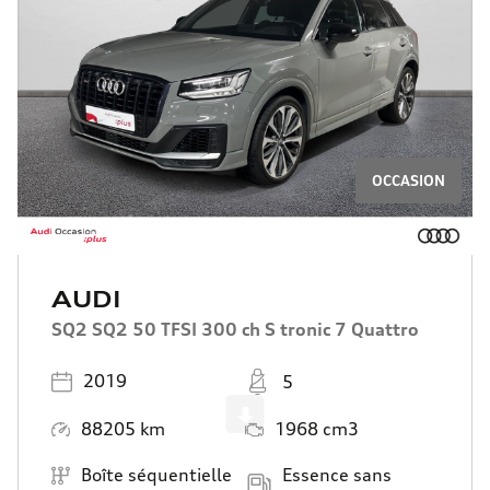
OCCASION
AUDI
A3 SPORTBACK A3 Sportback 40 TFSIe 204 S
tronic 6
Année
Places
2022
5
Scroll
Kilométrage
Moteur
55300 km
1395 cm3
Boîte de vitesse
Carburant