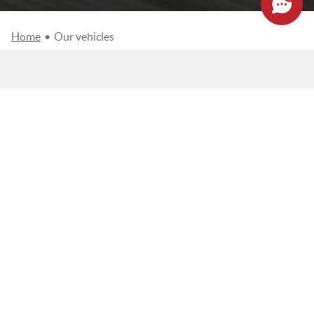
Home
•
Our vehicles
FILTERS
1 véhicule correspond à votre recherche
Order by
CLASSER PAR...