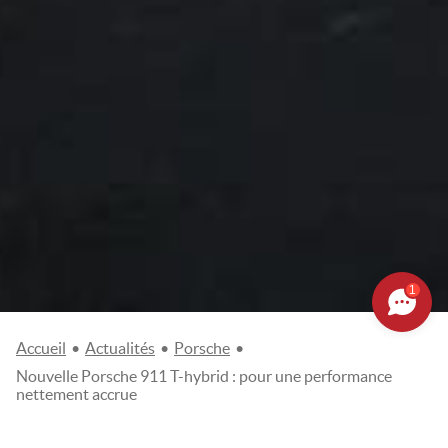
1
Accueil
•
Actualités
•
Porsche
•
Nouvelle Porsche 911 T-hybrid : pour une performance
nettement accrue