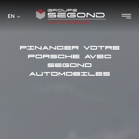
Main
Menu
EN
Skip
menu
to
content
FINANCER VOTRE
PORSCHE AVEC
SEGOND
AUTOMOBILES