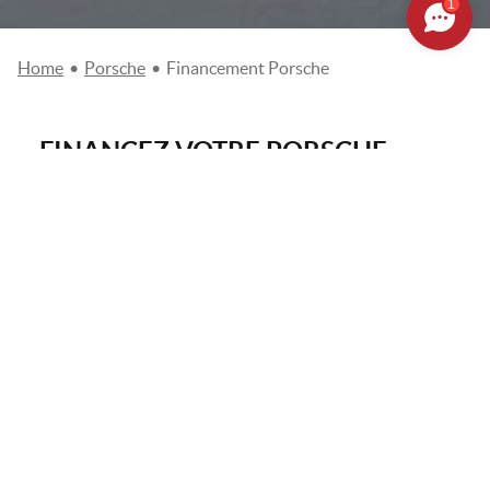
1
Home
•
Porsche
•
Financement Porsche
FINANCEZ VOTRE PORSCHE
AVEC SEGOND AUTOMOBILES
LE GROUPE SEGOND
AUTOMOBILES PROPOSE DES
SERVICES DE FINANCEMENTS
EXCLUSIFS POUR VOTRE
PORSCHE : PORSCHE FINANCIAL
SERVICES.