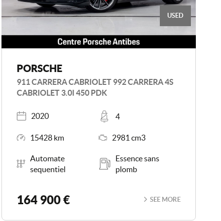
USED
PORSCHE
911 CARRERA CABRIOLET 992 CARRERA 4S
CABRIOLET 3.0I 450 PDK
Registered
Places
2020
4
Mileage
Engine Size
15428 km
2981 cm3
Transmission
Energy
Automate
Essence sans
sequentiel
plomb
164 900 €
SEE MORE