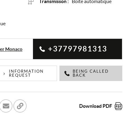
Transmisson :
Boîte automatique
que
+37797981313
ter Monaco
INFORMATION
BEING CALLED
REQUEST
BACK
Download PDF
cebook
r sur Twitter
Send to a friend
Copy to clipboard