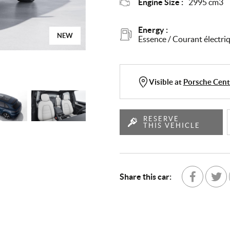
Engine Size :
2995 cm3
Energy :
NEW
Essence / Courant électri
Visible at
Porsche Cen
RESERVE
THIS VEHICLE
Share this car:
Share with Fa
Partage