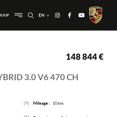
Menu
EN
Search
ROUP
Instagram
Facebook
Youtube
148 844 €
YBRID 3.0 V6 470 CH
Mileage :
10 km