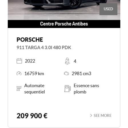
USED
PORSCHE
911 TARGA 4 3.0I 480 PDK
Registered
Places
2022
4
Mileage
Engine Size
16759 km
2981 cm3
Transmission
Energy
Automate
Essence sans
sequentiel
plomb
209 900 €
SEE MORE