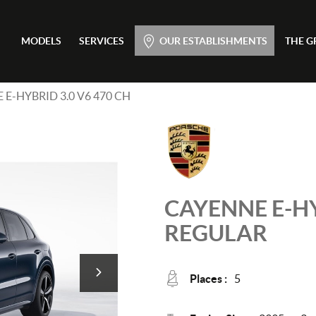
Main menu
MODELS
SERVICES
OUR ESTABLISHMENTS
THE G
Skip
to
content
E-HYBRID 3.0 V6 470 CH
CAYENNE
E-H
REGULAR
Places :
5