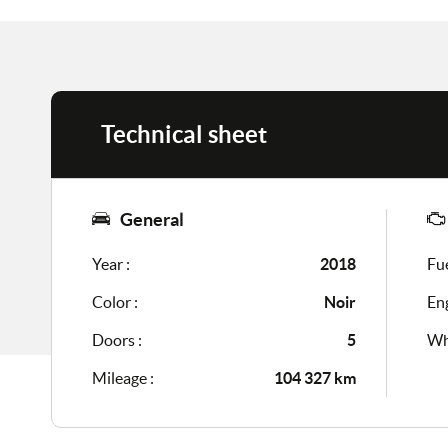
Technical sheet
General
Year :
2018
Fue
Color :
Noir
Eng
Doors :
5
Wh
Mileage :
104 327 km