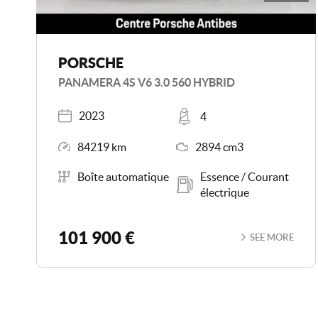
PORSCHE
PANAMERA 4S V6 3.0 560 HYBRID
Registered
Places
2023
4
Mileage
Engine Size
84219 km
2894 cm3
Transmission
Energy
Boîte automatique
Essence / Courant
électrique
101 900 €
SEE MORE