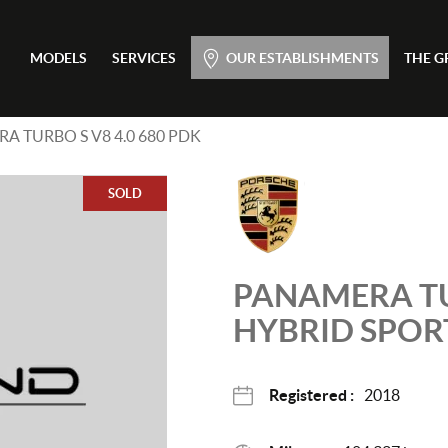
Main menu
MODELS
SERVICES
OUR ESTABLISHMENTS
THE G
Skip
to
content
A TURBO S V8 4.0 680 PDK
SOLD
PANAMERA
T
HYBRID SPOR
Registered :
2018