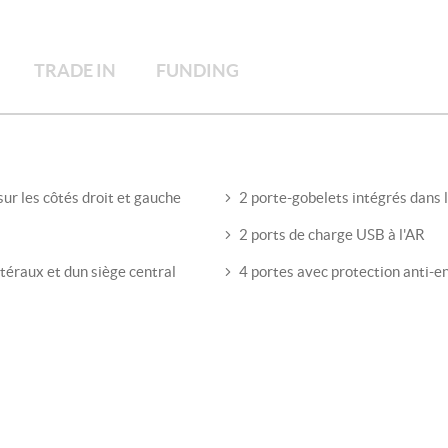
TRADE IN
FUNDING
ur les côtés droit et gauche
2 porte-gobelets intégrés dans 
2 ports de charge USB à l'AR
téraux et dun siège central
4 portes avec protection anti-e