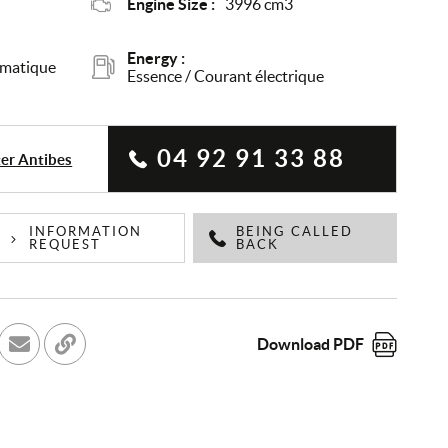
Engine Size :
3996 cm3
Energy :
omatique
Essence / Courant électrique
04 92 91 33 88
er Antibes
INFORMATION
BEING CALLED
REQUEST
BACK
Download PDF
cebook
r sur Twitter
Send to a friend
Copy to clipboard