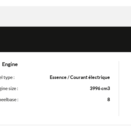
Engine
l type :
Essence / Courant électrique
ine size :
3996 cm3
eelbase :
8