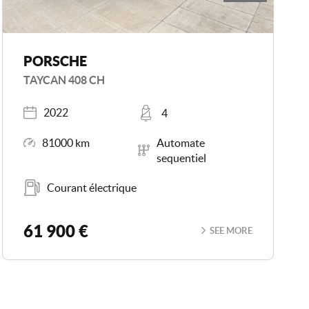
PORSCHE
TAYCAN 408 CH
Registered
Places
2022
4
Mileage
Transmission
81000 km
Automate
sequentiel
Energy
Courant électrique
61 900 €
SEE MORE