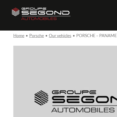
Home
•
Porsche
•
Our vehicles
•
PORSCHE – PANAMER