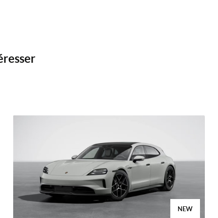
éresser
NEW