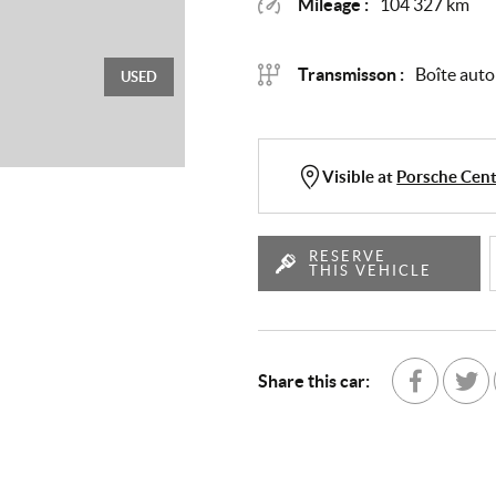
Mileage :
104 327 km
Transmisson :
Boîte aut
USED
Visible at
Porsche Cent
RESERVE
THIS VEHICLE
Share this car:
Share with Fa
Partage