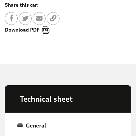
Share this car:
Share with Facebook
Partager sur Twitter
Send to a friend
Copy to clipboard
Download PDF
Technical sheet
General