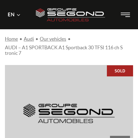
Main
Menu
EN
Skip
menu
to
content
Home
•
Audi
•
Our vehicles
•
AUDI – A1 SPORTBACK A1 Sportback 30 TFSI 116 ch S
tronic 7
SOLD