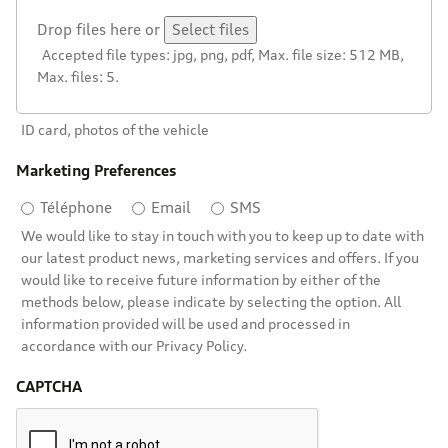
Drop files here or
Select files
Accepted file types: jpg, png, pdf, Max. file size: 512 MB,
Max. files: 5.
ID card, photos of the vehicle
Marketing Preferences
Téléphone
Email
SMS
We would like to stay in touch with you to keep up to date with
our latest product news, marketing services and offers. If you
would like to receive future information by either of the
methods below, please indicate by selecting the option. All
information provided will be used and processed in
accordance with our Privacy Policy.
CAPTCHA