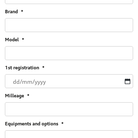
Brand
*
Model
*
1st registration
*
D
sl
M
Milleage
*
sl
Y
Equipments and options
*