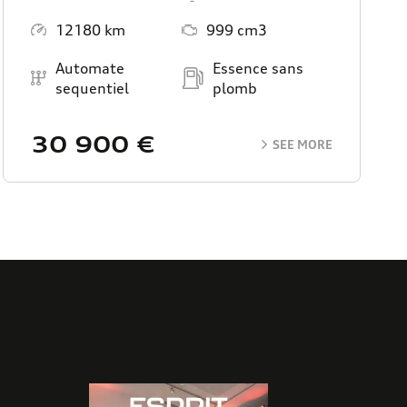
Mileage
Engine Size
12180 km
999 cm3
Transmission
Energy
Automate
Essence sans
sequentiel
plomb
30 900 €
SEE MORE