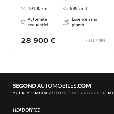
Mileage
Engine Size
10100 km
999 cm3
Transmission
Energy
Automate
Essence sans
sequentiel
plomb
28 900 €
SEE MORE
SEGOND
.COM
AUTOMOBILES
AUTOMOTIVE GROUPE IN
YOUR PREMIUM
M
HEAD OFFICE