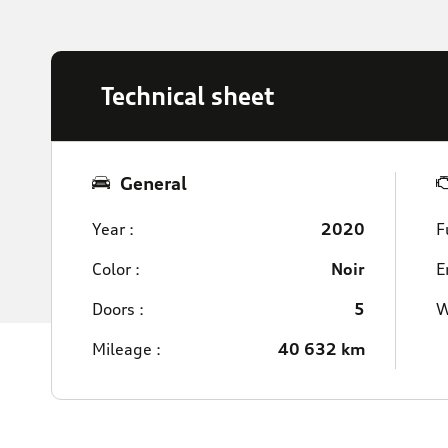
Technical sheet
General
Year :
2020
F
Color :
Noir
E
Doors :
5
W
Mileage :
40 632 km