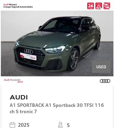
USED
AUDI
A1 SPORTBACK A1 Sportback 30 TFSI 116
ch S tronic 7
Registered
Places
2025
5