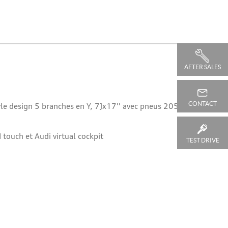
AFTER SALES
CONTACT
yle design 5 branches en Y, 7Jx17'' avec pneus 205/55
touch et Audi virtual cockpit
TEST DRIVE