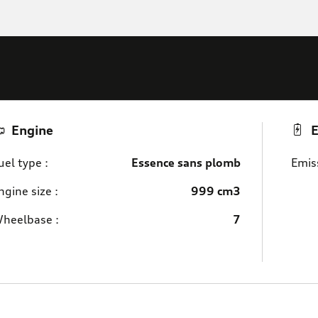
Engine
E
uel type :
Essence sans plomb
Emiss
ngine size :
999 cm3
heelbase :
7