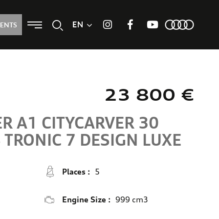
Menu
EN
Search
MENTS
Instagram
Facebook
Youtube
23 800 €
ER
A1 CITYCARVER 30
S TRONIC 7
DESIGN LUXE
Places :
5
Engine Size :
999 cm3