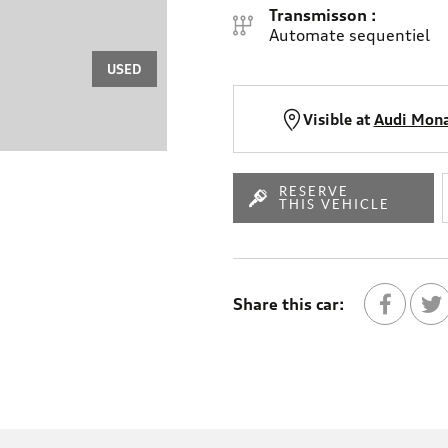
Transmisson :
Automate sequentiel
USED
Visible at
Audi Mon
RESERVE
THIS VEHICLE
Share this car:
Share with 
Parta