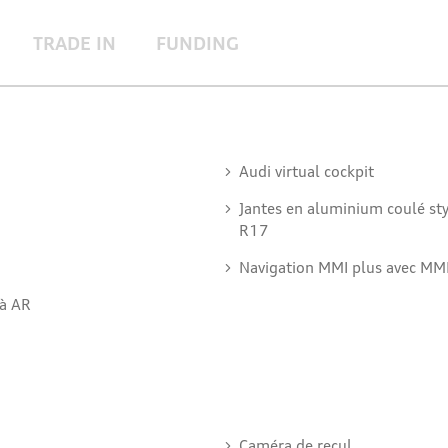
TRADE IN
FUNDING
Audi virtual cockpit
Jantes en aluminium coulé st
R17
Navigation MMI plus avec MMI 
 à AR
Caméra de recul