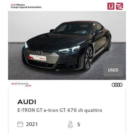
USED
AUDI
E-TRON GT e-tron GT 476 ch quattro
Registered
Places
2021
5