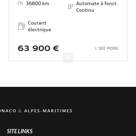
Mileage
Transmission
36800 km
Automate à fonct.
Continu
Energy
Courant
électrique
63 900 €
SEE MORE
Scroll
&
ONACO
ALPES-MARITIMES
SITE LINKS