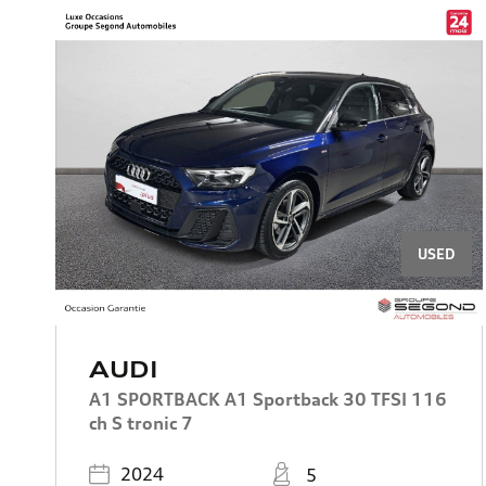
USED
AUDI
A1 SPORTBACK A1 Sportback 30 TFSI 116
ch S tronic 7
Registered
Places
2024
5