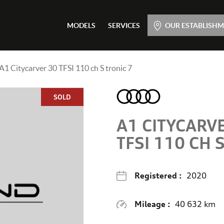
Main menu
MODELS
SERVICES
OUR ESTABLISH
Skip
to
content
Citycarver 30 TFSI 110 ch S tronic 7
SOLD
A1 CITYCARV
TFSI 110 CH 
Registered :
2020
Mileage :
40 632 km