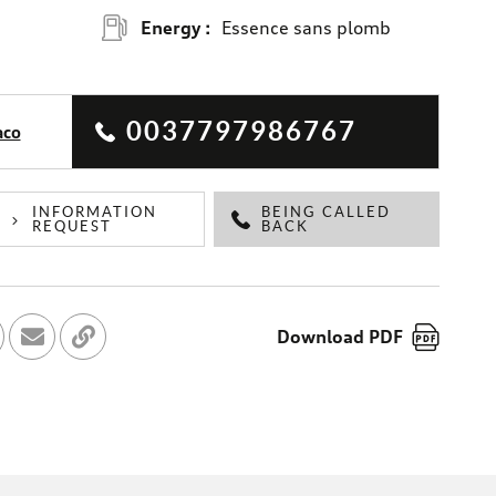
Energy :
Essence sans plomb
0037797986767
aco
INFORMATION
BEING CALLED
REQUEST
BACK
Download PDF
Facebook
ger sur Twitter
Send to a friend
Copy to clipboard